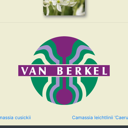
assia cusickii
Camassia leichtlinii ‘Caer