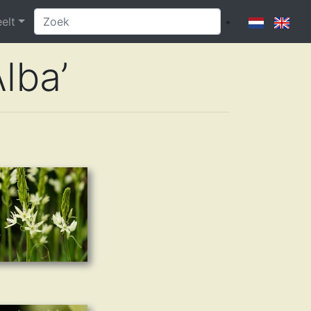
eelt
Alba’